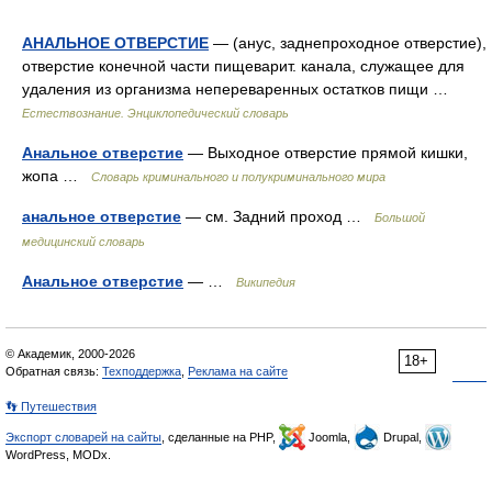
АНАЛЬНОЕ ОТВЕРСТИЕ
— (анус, заднепроходное отверстие),
отверстие конечной части пищеварит. канала, служащее для
удаления из организма непереваренных остатков пищи …
Естествознание. Энциклопедический словарь
Анальное отверстие
— Выходное отверстие прямой кишки,
жопа …
Словарь криминального и полукриминального мира
анальное отверстие
— см. Задний проход …
Большой
медицинский словарь
Анальное отверстие
— …
Википедия
© Академик, 2000-2026
18+
Обратная связь:
Техподдержка
,
Реклама на сайте
👣 Путешествия
Экспорт словарей на сайты
, сделанные на PHP,
Joomla,
Drupal,
WordPress, MODx.