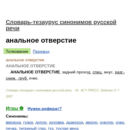
Словарь-тезаурус синонимов русской
речи
анальное отверстие
Толкование
Перевод
анальное отверстие
АНАЛЬНОЕ ОТВЕРСТИЕ
АНАЛЬНОЕ ОТВЕРСТИЕ
, задний проход,
спец.
анус,
разг.-
сниж., груб.
очко.
Словарь-тезаурус синонимов русской речи. - М:. АСТ-ПРЕСС
.
Бабенко Л. Г.
.
2007
.
Игры ⚽
Нужен реферат?
Синонимы
:
верзоха
,
гудок
,
дупло
,
духовка
,
дымоход
,
жерло
,
очелло
,
очко
,
печка
,
тигриный глаз
,
туз
,
тухлая вена